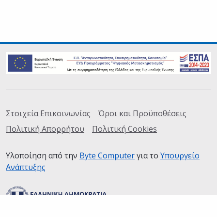
Σύνδεσμοι
Στοιχεία Επικοινωνίας
Όροι και Προϋποθέσεις
Πολιτική Απορρήτου
Πολιτική Cookies
Υλοποίηση από την
Byte Computer
(ανοίγει σε καινούρια
για το
Υπουργείο
Ανάπτυξης
(ανοίγει σε καινούρια καρτέλα)