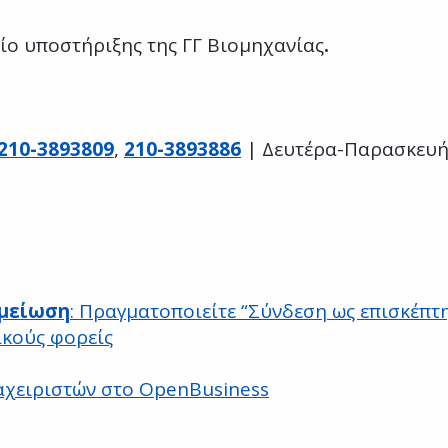
είο υποστήριξης της ΓΓ Βιομηχανίας
.
210-3893809
,
210-3893886
| Δευτέρα-Παρασκευή,
μείωση
: Πραγματοποιείτε “Σύνδεση ως επισκέπτη
ικούς φορείς
αχειριστών στο OpenBusiness