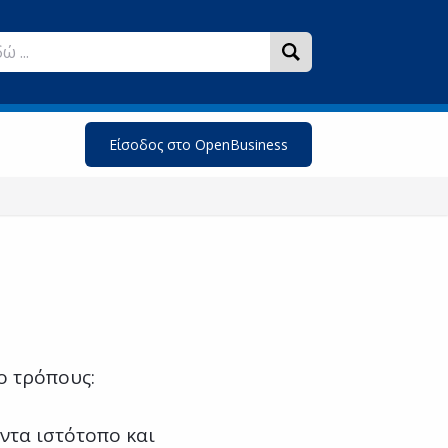
Είσοδος στο OpenBusiness
ο τρόπους:
ντα ιστότοπο και